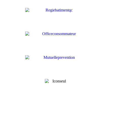
RBQ 2854-8865-35
Les Toitures Rive-Nord Inc.
978 Boulevard de l’Assomption, Repentigny, QC J6A 0B3
(450) 582-4848