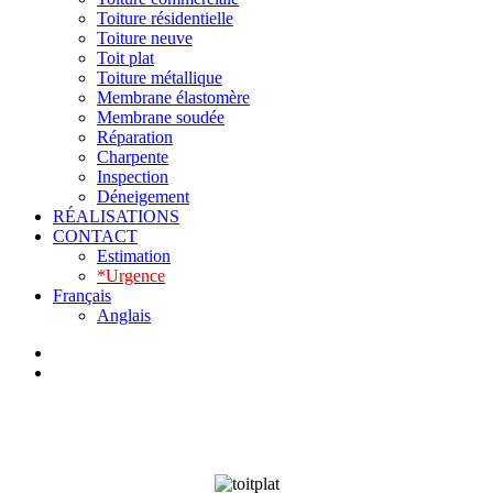
Toiture résidentielle
Toiture neuve
Toit plat
Toiture métallique
Membrane élastomère
Membrane soudée
Réparation
Charpente
Inspection
Déneigement
RÉALISATIONS
CONTACT
Estimation
*Urgence
Français
Anglais