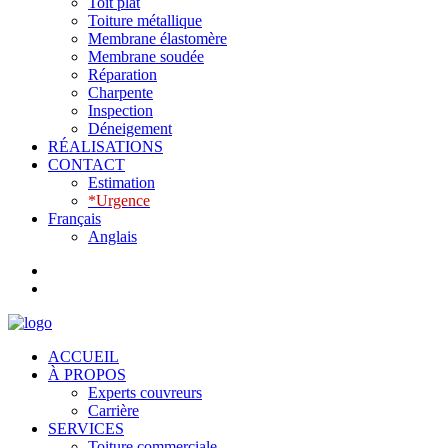
Toit plat
Toiture métallique
Membrane élastomère
Membrane soudée
Réparation
Charpente
Inspection
Déneigement
RÉALISATIONS
CONTACT
Estimation
*Urgence
Français
Anglais
ACCUEIL
À PROPOS
Experts couvreurs
Carrière
SERVICES
Toiture commerciale