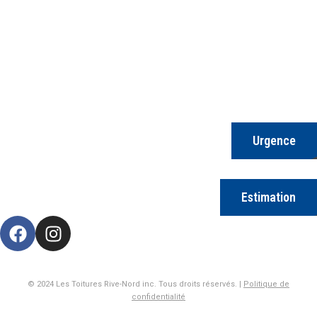
RBQ 2854-8865-35
Les Toitures Rive-Nord Inc.
978 Boulevard de l’Assomption, Repentigny, QC J6A 0B3
(450) 582-4848
Urgence
Estimation
© 2024 Les Toitures Rive-Nord inc. Tous droits réservés. |
Politique de
confidentialité